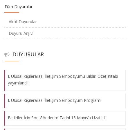
Tüm Duyurular
I. Ulusal Kişilerarası İletişim Sempozyumu Bildiri Özet Kitabı
Aktif Duyurular
yayımlandı!
Duyuru Arşivi
I. Ulusal Kişilerarası İletişim Sempozyum Programı
DUYURULAR
Bildiriler İçin Son Gönderim Tarihi 15 Mayıs’a Uzatıldı
I. Ulusal Kişilerarası İletişim Sempozyumu Bildiri Özet Kitabı
yayımlandı!
I. Ulusal Kişilerarası İletişim Sempozyum Programı
Bildiriler İçin Son Gönderim Tarihi 15 Mayıs’a Uzatıldı