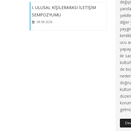
değişi
I. ULUSAL KİŞİLERARASI İLETİŞİM
yanda
I. Ulusal Kişilerarası İletişim
SEMPOZYUMU
şekill
Sempozyum Programı
diğer
08.08.2026
yaygın
Bildiriler İçin Son Gönderim Tarihi 15
kimlik
Mayıs’a Uzatıldı
ucu a
I. ULUSAL KİŞİLERARASI İLETİŞİM
yapay
SEMPOZYUMU
ile sa
08.08.2026
kültür
de bü
neden
doğru 
kültü
düzeni
korum
gelmiş
De