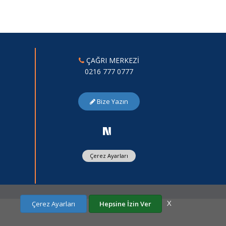
ÇAĞRI MERKEZİ
0216 777 0777
Bize Yazın
Çerez Ayarları
X
Çerez Ayarları
Hepsine İzin Ver