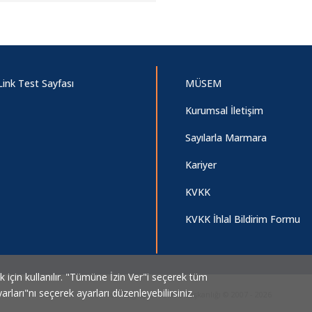
Link Test Sayfası
MÜSEM
Kurumsal İletişim
Sayılarla Marmara
Kariyer
KVKK
KVKK İhlal Bildirim Formu
ek için kullanılır. "Tümüne İzin Ver"i seçerek tüm
arları"nı seçerek ayarları düzenleyebilirsiniz.
Marmara Üniversitesi Bilgi İşlem Daire Başkanlığı © 2007 - 2026