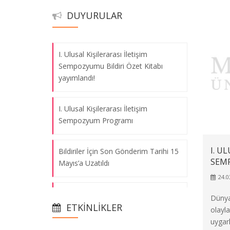
Bildiriler İçin Son Gönderim Tarihi 15
DUYURULAR
Mayıs’a Uzatıldı
I. Ulusal Kişilerarası İletişim
Sempozyumu Bildiri Özet Kitabı
yayımlandı!
I. Ulusal Kişilerarası İletişim
Sempozyum Programı
I. U
Bildiriler İçin Son Gönderim Tarihi 15
SEM
Mayıs’a Uzatıldı
24.0
I. ULUSAL KİŞİLERARASI İLETİŞİM
SEMPOZYUMU
I. Ulusal Kişilerarası İletişim
Dünya
Sempozyumu Bildiri Özet Kitabı
08.08.2026
ETKINLIKLER
olayl
yayımlandı!
uygarl